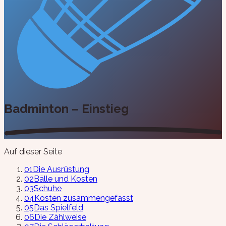
Badminton – Einstieg
Auf dieser Seite
01
Die Ausrüstung
02
Bälle und Kosten
03
Schuhe
04
Kosten zusammengefasst
05
Das Spielfeld
06
Die Zählweise