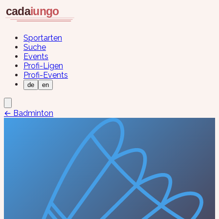
Sportarten
Suche
Events
Profi-Ligen
Profi-Events
de
en
←
Badminton